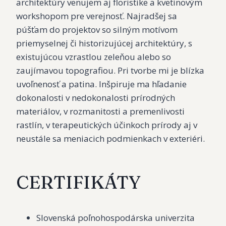
architektúry venujem aj floristike a kvetinovým
workshopom pre verejnosť. Najradšej sa
púšťam do projektov so silným motívom
priemyselnej či historizujúcej architektúry, s
existujúcou vzrastlou zeleňou alebo so
zaujímavou topografiou. Pri tvorbe mi je blízka
uvoľnenosť a patina. Inšpiruje ma hľadanie
dokonalosti v nedokonalosti prírodných
materiálov, v rozmanitosti a premenlivosti
rastlín, v terapeutických účinkoch prírody aj v
neustále sa meniacich podmienkach v exteriéri.
CERTIFIKÁTY
Slovenská poľnohospodárska univerzita