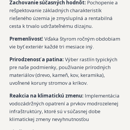
Zachovanie súčasných hodnôt:
Pochopenie a
rešpektovanie základných charakteristík
riešeného územia je zmysluplná a rentabilná
cesta k trvalo udržateľnému dizajnu.
Premenlivosť:
Vďaka štyrom ročným obdobiam
vie byť exteriér každé tri mesiace iný.
Prirodzenosť a patina:
Výber rastlín typických
pre naše podmienky, používanie prírodných
materiálov (drevo, kameň, kov, keramika),
uvoľnené koruny stromov a kríkov.
Reakcia na klimatickú zmenu:
Implementácia
vodozádržných opatrení a prvkov modrozelenej
infraštruktúry, ktoré sú v súčasnej dobe
klimatickej zmeny nevyhnutnosťou