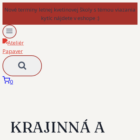
Skip
to
content
0
KRAJINNÁ A