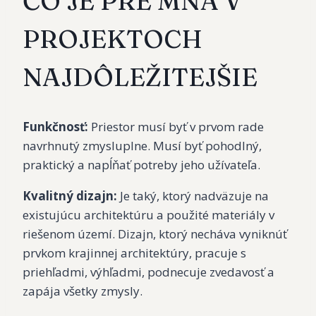
ČO JE PRE MŇA V
PROJEKTOCH
NAJDÔLEŽITEJŠIE
Funkčnosť:
Priestor musí byť v prvom rade
navrhnutý zmysluplne. Musí byť pohodlný,
praktický a napĺňať potreby jeho užívateľa.
Kvalitný dizajn:
Je taký, ktorý nadväzuje na
existujúcu architektúru a použité materiály v
riešenom území. Dizajn, ktorý necháva vyniknúť
prvkom krajinnej architektúry, pracuje s
priehľadmi, výhľadmi, podnecuje zvedavosť a
zapája všetky zmysly.