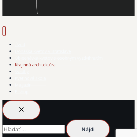
Úvod
Donáška kvetov v Bratislave
Objednávka kvetov s osobným vyzdvihnutím
Krajinná architektúra
Svadby
Kvetinová škola
Magazín
E-shop
Hľadať: