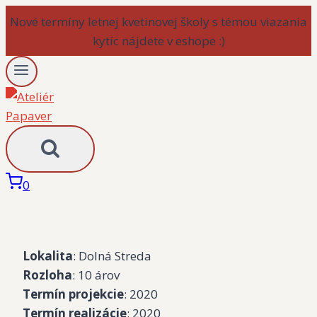
Skip
to
content
0
Lokalita
: Dolná Streda
Rozloha
: 10 árov
Termín projekcie
: 2020
Termín realizácie
: 2020