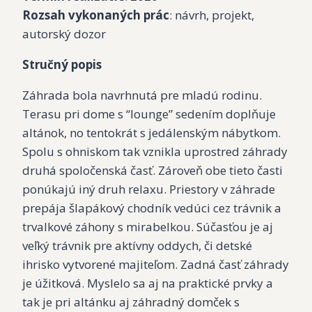
Rozsah vykonaných prác
: návrh, projekt,
autorský dozor
Stručný popis
Záhrada bola navrhnutá pre mladú rodinu.
Terasu pri dome s “lounge” sedením doplňuje
altánok, no tentokrát s jedálenským nábytkom.
Spolu s ohniskom tak vznikla uprostred záhrady
druhá spoločenská časť. Zároveň obe tieto časti
ponúkajú iný druh relaxu. Priestory v záhrade
prepája šlapákový chodník vedúci cez trávnik a
trvalkové záhony s mirabelkou. Súčasťou je aj
veľký trávnik pre aktívny oddych, či detské
ihrisko vytvorené majiteľom. Zadná časť záhrady
je úžitková. Myslelo sa aj na praktické prvky a
tak je pri altánku aj záhradný domček s