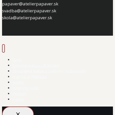
papaver@atelierpapaver.sk
svadba@atelierpapaver.sk
skola@atelierpapaver.sk
Úvod
Donáška kvetov v Bratislave
Objednávka kvetov s osobným vyzdvihnutím
Krajinná architektúra
Svadby
Kvetinová škola
Magazín
E-shop